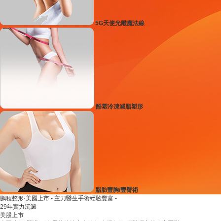
5G天使光雕魔法線
酷塑冷凍減脂塑形
脂肪豐胸/豐臀術
鵬程整形·美國上市
- 主刀醫生手術經驗豐富 -
29年實力沉澱
美股上市