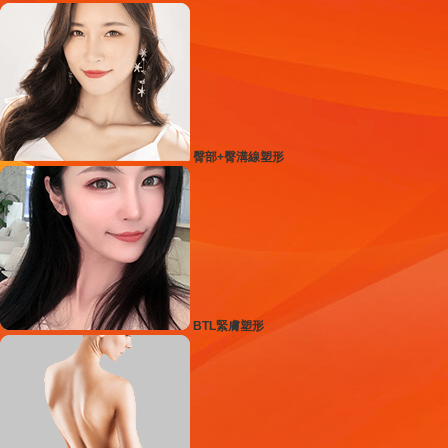
臀部+臀溝線塑形
BTL緊膚塑形