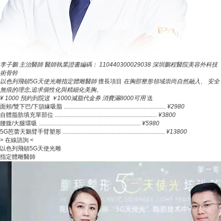
李子鵬
主治醫師
醫師執業證書編碼：
110440300029038
深圳鵬程醫院美容外科技
術骨幹
以色列飛頓5G天使光雕指定體雕醫師
擅長項目
在胸部整形領域崇尚自然融入、
安全
無痕的理念,追求個性化與精細化美胸。
¥
1000
預約到院送 ￥1000減脂代金券
消費滿8000可用
送
面頰/雙下巴/下頜緣吸脂
.....................................................................
¥2980
自體脂肪填充單部位
.....................................................................
¥3800
腰腹/大腿環吸
.....................................................................
¥5980
5G芭蕾天鵝臂手臂塑形
.....................................................................
¥13800
> 在線諮詢 <
以色列飛頓5G天使光雕
指定體雕醫師