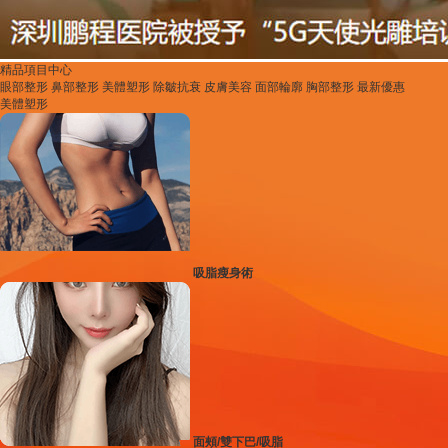
精品項目中心
眼部整形
鼻部整形
美體塑形
除皺抗衰
皮膚美容
面部輪廓
胸部整形
最新優惠
美體塑形
吸脂瘦身術
面頰/雙下巴/吸脂