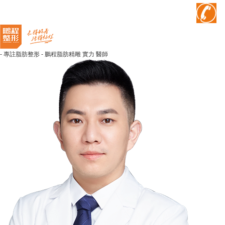
- 專註脂肪整形 -
鵬程脂肪精雕
實力
醫師